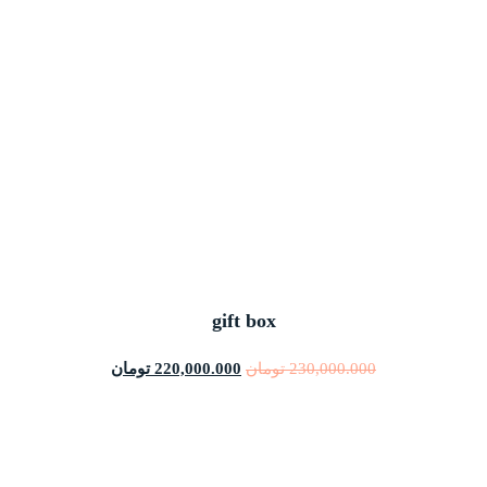
gift box
230,000.000
تومان
220,000.000
تومان