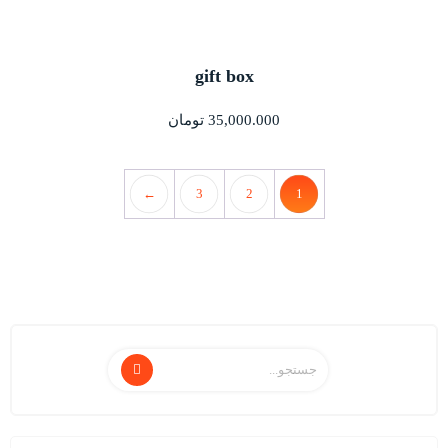
gift box
35,000.000
تومان
←
3
2
1