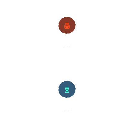
ایمیل
info@mmkj.ir
آدرس
بیرجند ، خیابان بهشتی ، نبش بهشتی ۶ ، پلاک ۱۲ ، ساختمان اردیبهشت ،
طبقه دوم